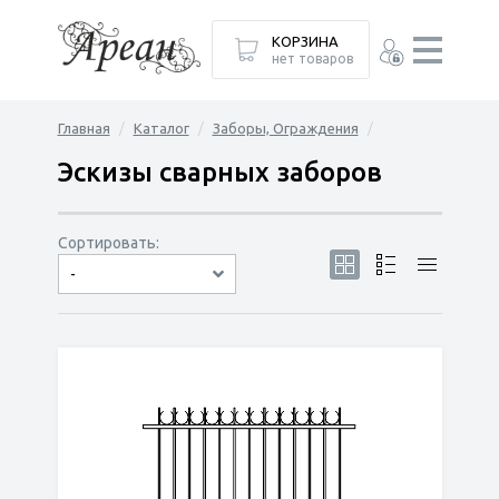
КОРЗИНА
нет товаров
Главная
Каталог
Заборы, Ограждения
Эскизы сварных заборов
Сортировать:
-
по популярности
сначала дешёвые
сначала дорогие