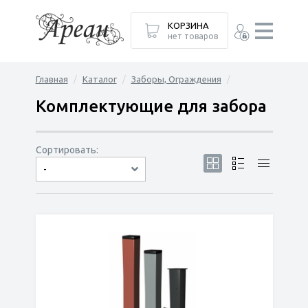
КОРЗИНА
нет товаров
Главная
Каталог
Заборы, Ограждения
Комплектующие для забора
Сортировать:
-
по популярности
сначала дешёвые
сначала дорогие