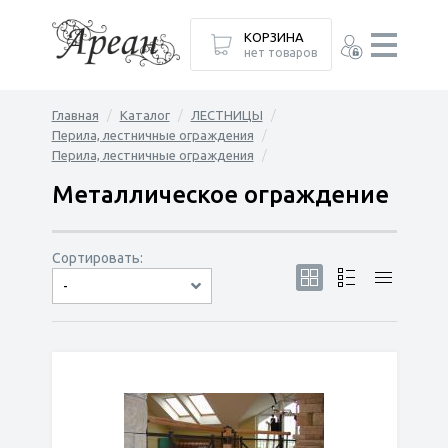
КОРЗИНА
нет товаров
Главная
Каталог
ЛЕСТНИЦЫ
Перила, лестничные ограждения
Перила, лестничные ограждения
Металлическое ограждение
Сортировать:
-
по популярности
сначала дешёвые
сначала дорогие