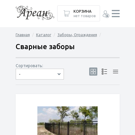
КОРЗИНА
нет товаров
Главная
Каталог
Заборы, Ограждения
Сварные заборы
Сортировать:
-
по популярности
сначала дешёвые
сначала дорогие