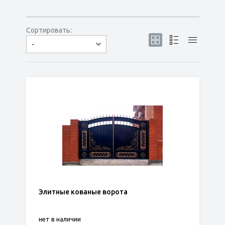
Сортировать:
-
по популярности
сначала дешёвые
сначала дорогие
Элитные кованые ворота
нет в наличии