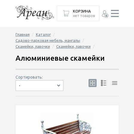
КОРЗИНА
нет товаров
Главная
Каталог
Садово-парковая мебель, мангалы
Скамейки, лавочки
Скамейки, лавочки
Алюминиевые скамейки
Сортировать:
-
по популярности
сначала дешёвые
сначала дорогие