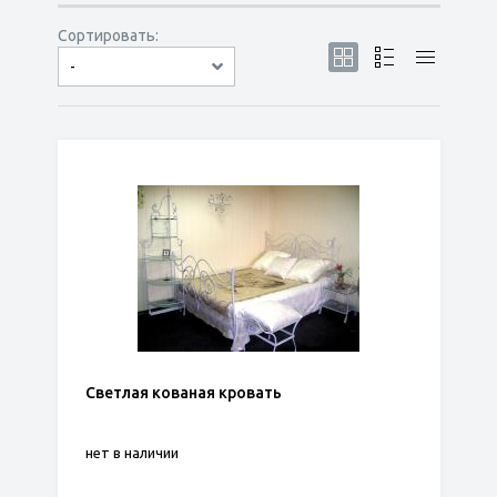
Сортировать:
-
по популярности
сначала дешёвые
сначала дорогие
Светлая кованая кровать
нет в наличии