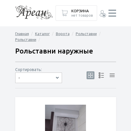
КОРЗИНА
нет товаров
Главная
Каталог
Ворота
Рольставни
Рольставни
Рольставни наружные
Сортировать:
-
по популярности
сначала дешёвые
сначала дорогие