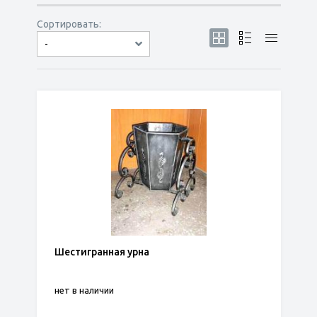
Сортировать:
-
по популярности
сначала дешёвые
сначала дорогие
Шестигранная урна
нет в наличии