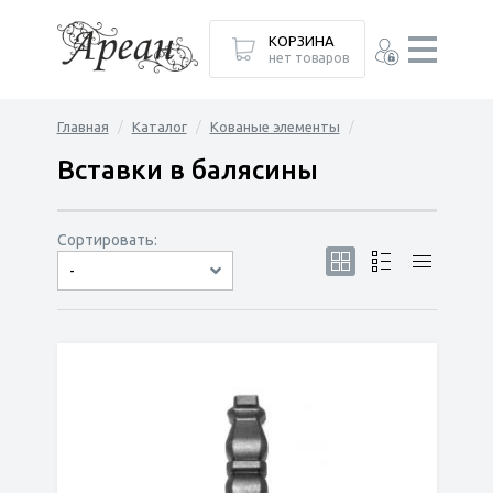
КОРЗИНА
нет товаров
Главная
Каталог
Кованые элементы
Вставки в балясины
Сортировать:
-
по популярности
сначала дешёвые
сначала дорогие