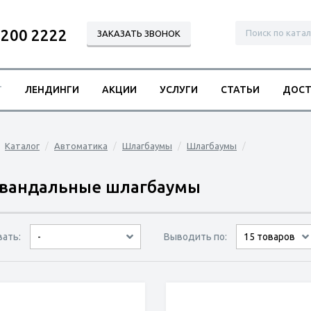
 200 2222
ЗАКАЗАТЬ ЗВОНОК
Г
ЛЕНДИНГИ
АКЦИИ
УСЛУГИ
СТАТЬИ
ДОСТ
Каталог
Автоматика
Шлагбаумы
Шлагбаумы
вандальные шлагбаумы
вать:
Выводить по:
-
9 товаров
15 товаров
по популярности
сначала дешёвые
сначала дорогие
30 товаров