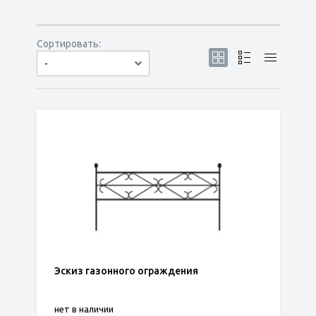
Сортировать:
-
по популярности
сначала дешёвые
сначала дорогие
Эскиз газонного ограждения
нет в наличии