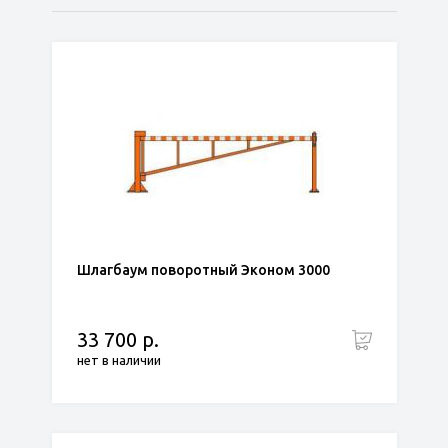
по популярности
сначала дешёвые
сначала дорогие
Шлагбаум поворотный Эконом 3000
33 700 р.
нет в наличии