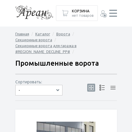
КОРЗИНА
нет товаров
Главная
Каталог
Ворота
Секционные ворота
Секционные ворота для гаража в
#REGION_NAME_DECLINE_PP#
Промышленные ворота
Сортировать:
-
по популярности
сначала дешёвые
сначала дорогие