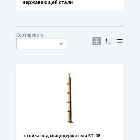
нержавеющей стали
Сортировать:
-
по популярности
сначала дешёвые
сначала дорогие
стойка под спицедержатели ST-08